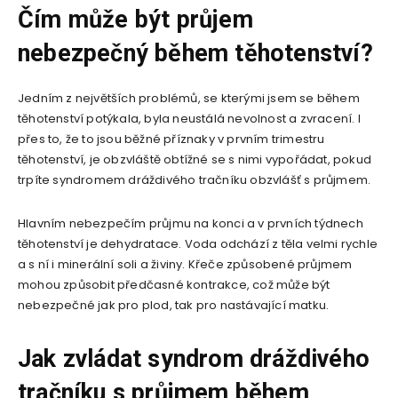
Čím může být průjem
nebezpečný během těhotenství?
Jedním z největších problémů, se kterými jsem se během
těhotenství potýkala, byla neustálá nevolnost a zvracení. I
přes to, že to jsou běžné příznaky v prvním trimestru
těhotenství, je obzvláště obtížné se s nimi vypořádat, pokud
trpíte syndromem dráždivého tračníku obzvlášť s průjmem.
Hlavním nebezpečím průjmu na konci a v prvních týdnech
těhotenství je dehydratace. Voda odchází z těla velmi rychle
a s ní i minerální soli a živiny. Křeče způsobené průjmem
mohou způsobit předčasné kontrakce, což může být
nebezpečné jak pro plod, tak pro nastávající matku.
Jak zvládat syndrom dráždivého
tračníku s průjmem během