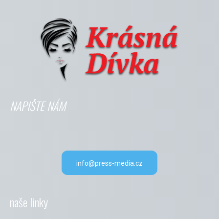
NAPIŠTE NÁM
info@press-media.cz
naše linky