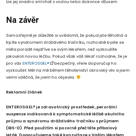
lze jej snadno smíchat s vodou nebo dokonce džusem.
Na závěr
Samozřejmě je důležité si uvědomit, že pokud jste těhotná a
trpíte syndromem dráždivého tračníku, rozhodně byste se
měla poradit nejdříve se svým lékařem, než vyzkoušíte
jakoukoli novou léčbu. Pokud však váš lékař rozhodne, že je
pro vás
ENTEROSGEL®
bezpečný, vřele doporučuji ho
vyzkoušet. Měl na mě během těhotenství obrovský vliv a jsem
velmi vděčná, že jsem ho objevila.
Reklamní článek
ENTEROSGEL® je zdravotnický prostředek, perorální
suspenze indikovaná k symptomatické léčbě akutního
průjmu a syndromu dráždivého tračníku s průjmem
(IBS-D). Před použitím si pozorně přečtěte příbalový
leták. Doporučujeme také konzultace s Vaším lékařem.