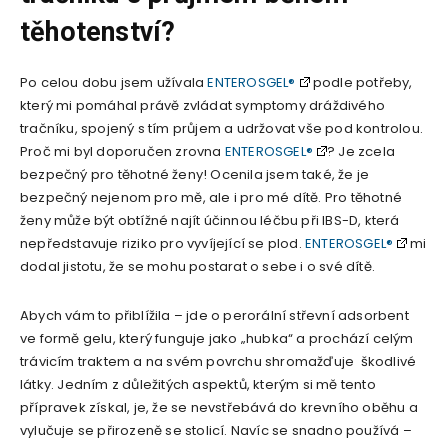
těhotenství?
Po celou dobu jsem užívala
ENTEROSGEL®
podle potřeby,
který mi pomáhal právě zvládat symptomy dráždivého
tračníku, spojený s tím průjem a udržovat vše pod kontrolou.
Proč mi byl doporučen zrovna
ENTEROSGEL®
? Je zcela
bezpečný pro těhotné ženy! Ocenila jsem také, že je
bezpečný nejenom pro mě, ale i pro mé dítě. Pro těhotné
ženy může být obtížné najít účinnou léčbu při IBS-D, která
nepředstavuje riziko pro vyvíjející se plod.
ENTEROSGEL®
mi
dodal jistotu, že se mohu postarat o sebe i o své dítě.
Abych vám to přiblížila – jde o perorální střevní adsorbent
ve formě gelu, který funguje jako „hubka“ a prochází celým
trávicím traktem a na svém povrchu shromažďuje škodlivé
látky. Jedním z důležitých aspektů, kterým si mě tento
přípravek získal, je, že se nevstřebává do krevního oběhu a
vylučuje se přirozeně se stolicí. Navíc se snadno používá –