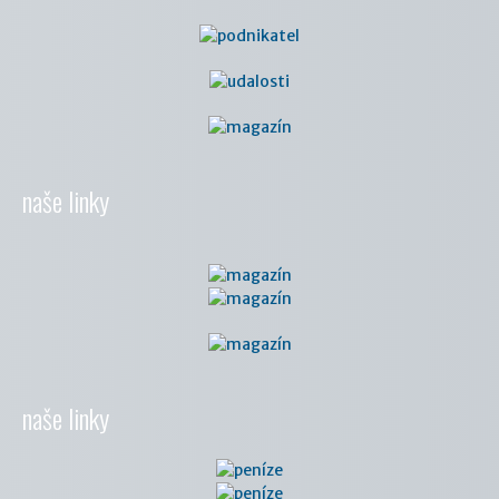
naše linky
naše linky