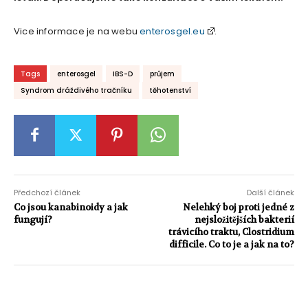
Vice informace je na webu
enterosgel.eu
.
Tags
enterosgel
IBS-D
průjem
Syndrom dráždivého tračníku
těhotenství
Předchozí článek
Další článek
Co jsou kanabinoidy a jak
Nelehký boj proti jedné z
fungují?
nejsložitějších bakterií
trávicího traktu, Clostridium
difficile. Co to je a jak na to?