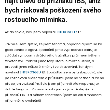
najít úlevu od příznaků IBS, aniž
bych riskovala poškození svého
rostoucího miminka.
Až do chvíle, kdy jsem objevila
ENTEROSGEL®
.
Jakmile jsem zjistila, že jsem těhotná, objednala jsem se ke
gastroenterologovi. Společně jsme vypracovali plán, jak
zvládat symptomy dráždivého tračníku s průjmem během
těhotenství. Probrali jsme léky, které je možné užívat, a
provedli jsme některé změny i ve stravování. Tehdy mi
navrhnul
ENTEROSGEL®
. Zpočátku jsem byla skeptická, ale
po rozhovoru s lékařem a průzkumu jsem se rozhodla, že ho
přece jen vyzkouším. Byla jsem příjemně překvapena, jak
dobře fungoval. Zaznamenala jsem výrazné zlepšení
příznaků IBS-D a během těhotenství jsem se cítila mnohem
příjemněji a uvolněněji.