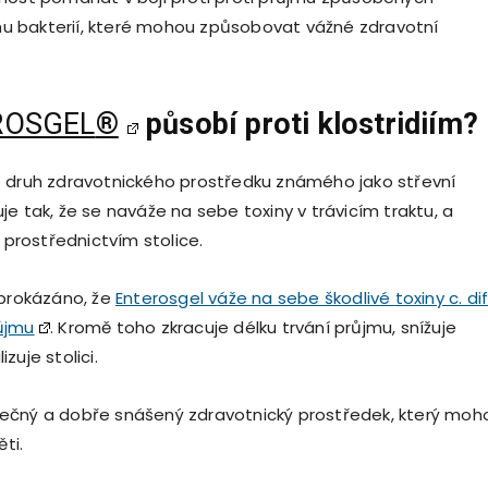
ruhu bakterií, které mohou způsobovat vážné zdravotní
ROSGEL
®
pů
sob
í proti klostridií
m?
 druh zdravotnického prostředku známého jako střevní
e tak, že se naváže na sebe toxiny v trávicím traktu, a
a prostřednictvím stolice.
 prokázáno, že
Enterosgel v
áže na sebe škodliv
é
toxiny c. dif
ůjmu
. Kromě toho zkracuje délku trvání průjmu, snížuje
zuje stolici.
ečný a dobře snášený zdravotnický prostředek, který moh
̌ti.