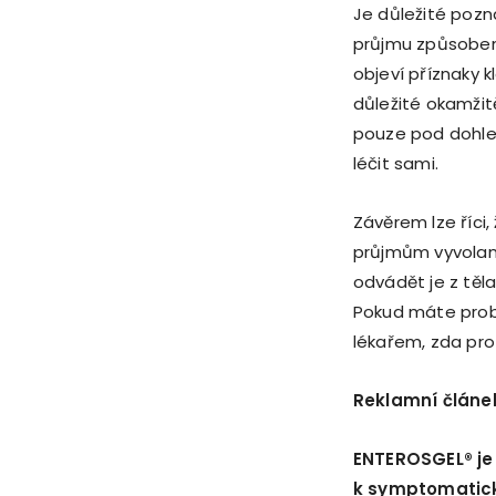
Je důležité pozn
průjmu způsobený
objeví příznaky kl
důležité okamžitě
pouze pod dohle
léčit sami.
Závěrem lze říci,
průjmům vyvolaný
odvádět je z těl
Pokud máte prob
lékařem, zda pr
Reklamní článe
ENTEROSGEL
® j
k symptomatic