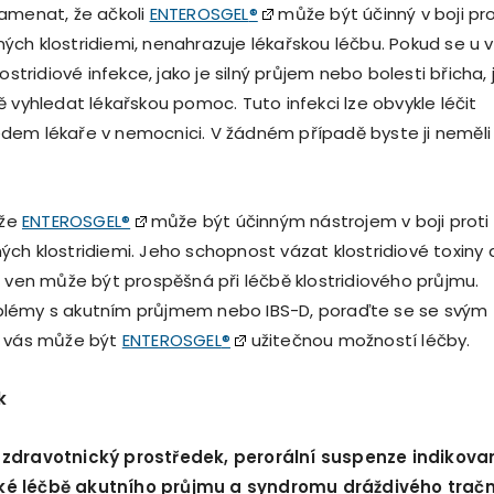
amenat, že ačkoli
ENTEROSGEL
®
může být účinný v boji pro
ch klostridiemi, nenahrazuje lékařskou léčbu. Pokud se u 
ostridiové infekce, jako je silný průjem nebo bolesti břicha, 
 vyhledat lékařskou pomoc. Tuto infekci lze obvykle léčit
dem lékaře v nemocnici. V žádném případě byste ji neměli
 že
ENTEROSGEL
®
může být účinným nástrojem v boji proti
ch klostridiemi. Jeho schopnost vázat klostridiové toxiny 
a ven může být prospěšná při léčbě klostridiového průjmu.
lémy s akutním průjmem nebo IBS-D, poraďte se se svým
o vás může být
ENTEROSGEL
®
užitečnou možností léčby.
k
e zdravotnický prostř
edek, peror
ální suspenze indikova
k
é
léčbě akutního průjmu a syndromu dráž
div
é
ho trač