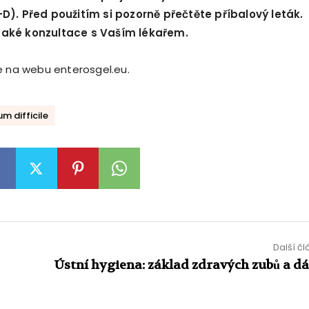
D). Př
ed pou
žitím si pozorně přečtěte příbalový leták.
tak
é
konzultace s Vaším l
é
kařem.
e na webu enterosgel.eu.
um difficile
Další č
Ústní hygiena: základ zdravých zubů a dá