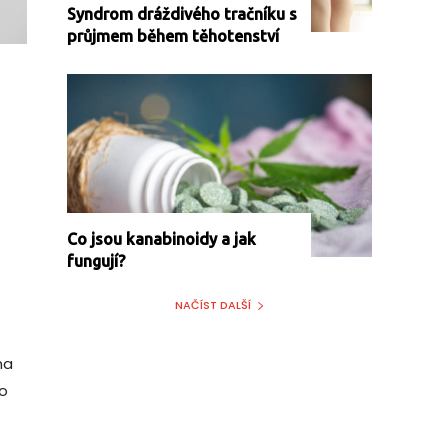
Syndrom dráždivého tračníku s
průjmem během těhotenství
Co jsou kanabinoidy a jak
fungují?
NAČÍST DALŠÍ
na
o
k