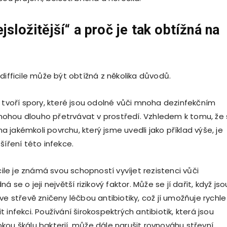
jsložitější
“ a pro
č je tak obtížná na
difficile může být obtížná z několika důvodů.
e tvoří spory, které jsou odolné vůči mnoha dezinfekčním
ohou dlouho přetrvávat v prostředí. Vzhledem k tomu, že
jakémkoli povrchu, který jsme uvedli jako příklad výše, je
šíření této infekce.
icile je známá svou schopností vyvíjet rezistenci vůči
á se o jeji největší rizikový faktor. Může se jí dařit, když jso
ve střevě zničeny léčbou antibiotiky, což jí umožňuje rychle
 infekci. Používání širokospektrých antibiotik, která jsou
kou škálu bakterií, může dále narušit rovnováhu střevní