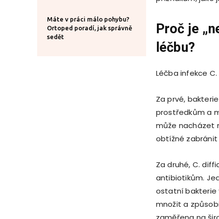
Máte v práci málo pohybu?
Proč je „ne
Ortoped poradí, jak správně
sedět
léč
bu?
Léčba infekce C. 
Za prvé, bakteri
prostředkům a m
může nacházet na 
obtížné zabránit 
Za druhé, C. diff
antibiotikům. Jedn
ostatní bakterie 
množit a způsobit
zaměřena na širo