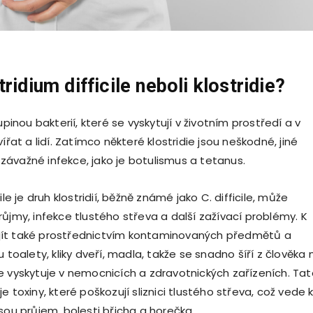
ridium difficile neboli klostridie?
upinou bakterií, které se vyskytují v životním prostředí a v
vířat a lidí. Zatímco některé klostridie jsou neškodné, jiné
ávažné infekce, jako je botulismus a tetanus.
ile je druh klostridií, běžně známé jako C. difficile, může
ůjmy, infekce tlustého střeva a další zažívací problémy. K
ít také prostřednictvím kontaminovaných předmětů a
u toalety, kliky dveří, madla, takže se snadno šíří z člověka 
e vyskytuje v nemocnicích a zdravotnických zařízeních. Tat
e toxiny, které poškozují sliznici tlustého střeva, což vede 
sou průjem, bolesti břicha a horečka.