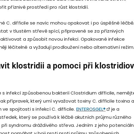
řit příznivé prostředí pro růst klostridií.
é C. difficile se navíc mohou opakovat i po úspěšné léčbě
at v tlustém střevě spící, připravené se za příznivých
ktivovat a způsobit novou infekci. Opakované infekce
ji léčitelné a vyžadují prodloužení nebo alternativní režim
vit klostridii a pomoci př
i klostridio
s infekcí způsobenou bakterií Clostridium difficile, nemějt
šak přípravek, který umí vyvažovat toxiny C. difficile toxina 
e spojitosti s infekcí C. difficile.
ENTEROSGEL
®
je a
středek, který se používá k léčbě akutních průjmu různého
při syndromu dráždivého střeva. Jedním z jeho potenciáln
nost pomáhat v boji proti proti průjmu způsobených