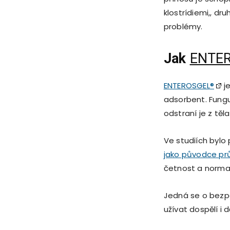
klostrídiemi,, d
problémy.
Jak
ENTE
ENTEROSGEL
®
je
adsorbent. Funguj
odstraní je z těl
Ve studiích bylo
jako původce pr
četnost a normali
Jedná se o bezp
užívat dospělí i de