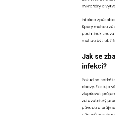
mikroflóry a vytvo
Infekce způsoben
Spory mohou zůst
podmínek znovu a
mohou být obtížně
Jak se zba
infekci?
Pokud se setkáte 
obavy. Existuje v
zlepšovat průjem v
zdravotnický pro
původu a průjmu 
přínosů je schop