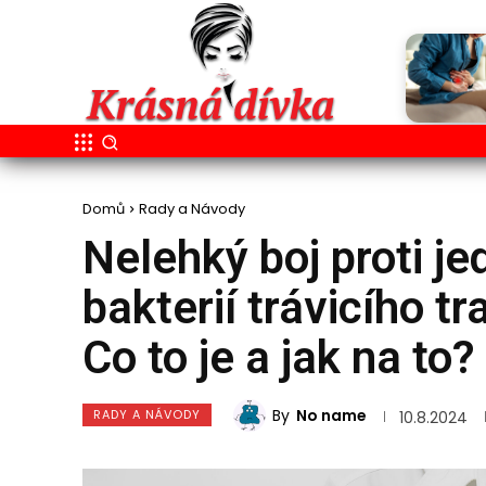
Domů
Rady a Návody
Nelehký boj proti je
bakterií trávicího tr
Co to je a jak na to?
By
No name
RADY A NÁVODY
10.8.2024