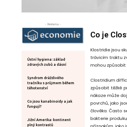
- Reklama -
Co je Clost
Klostridie jsou sk
trávicím traktu z
Ústní hygiena: základ
mohou způsobit z
zdravých zubů a dásní
Syndrom dráždivého
Clostridium diffic
tračníku s průjmem během
způsobit těžké pr
těhotenství
nákaze může doj
Co jsou kanabinoidy a jak
povrchů, jako jso
fungují?
člověka. Často s
bakterie produkuj
Jižní Amerika: kontinent
plný kontrastů
příznakům, jako j