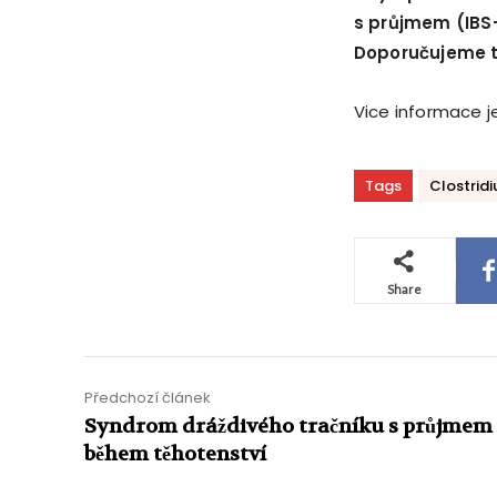
s průjmem (IBS-
Doporučujeme 
Vice informace j
Tags
Clostridi
Share
Předchozí článek
Syndrom dráždivého tračníku s průjmem
během těhotenství