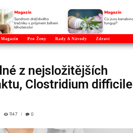
Magazín
Magazín
Syndrom dráždivého
Co jsou kanabino
tračníku s průjmem během
fungují?
těhotenství
Magazín
Pro Ženy
Rady A Návody
Zdraví
dné z nejsložitějších
aktu, Clostridium difficile
1147
0