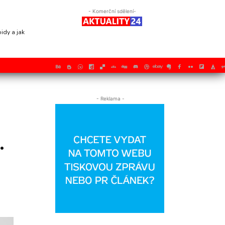
- Komerční sdělení-
idy a jak
- Reklama -
.