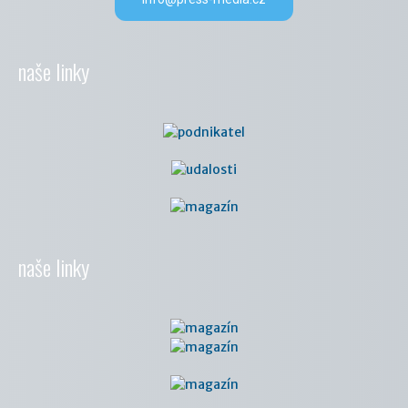
naše linky
naše linky