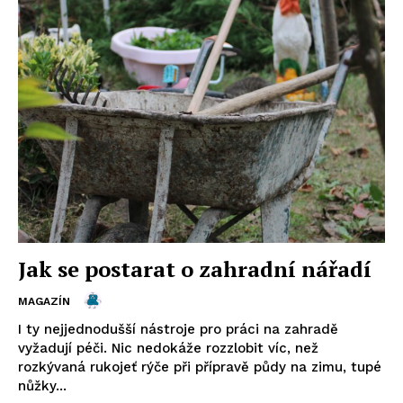
Jak se postarat o zahradní nářadí
MAGAZÍN
I ty nejjednodušší nástroje pro práci na zahradě
vyžadují péči. Nic nedokáže rozzlobit víc, než
rozkývaná rukojeť rýče při přípravě půdy na zimu, tupé
nůžky...