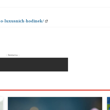
-do-luxusnich-hodinek/
- Reklama -