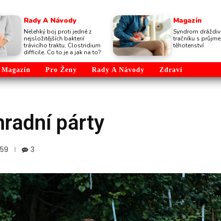
Rady A Návody
Magazín
Nelehký boj proti jedné z
Syndrom dráždi
nejsložitějších bakterií
tračníku s průj
trávicího traktu, Clostridium
těhotenství
difficile. Co to je a jak na to?
Magazín
Pro Ženy
Rady A Návody
Zdraví
hradní párty
359
3