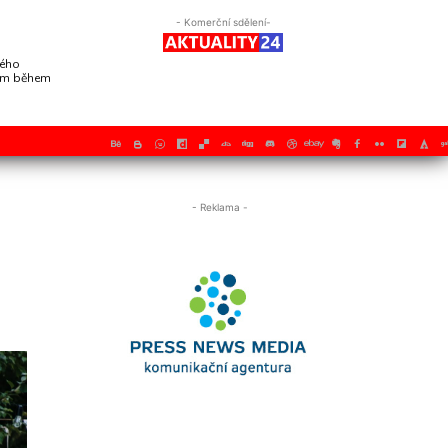
- Komerční sdělení-
vého
mem během
- Reklama -