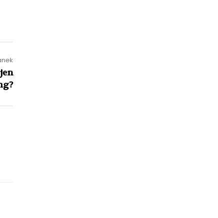
lánek
jen
ng?