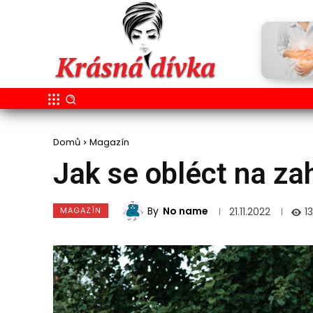
Domů
Magazín
Jak se obléct na za
By
No name
MAGAZÍN
1
21.11.2022