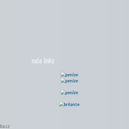
naše linky
ia.cz