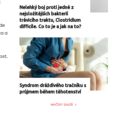
t
Nelehký boj proti jedné z
nejsložitějších bakterií
trávicího traktu, Clostridium
zde
difficile. Co to je a jak na to?
ka a
ost,
Syndrom dráždivého tračníku s
průjmem během těhotenství
NAČÍST DALŠÍ