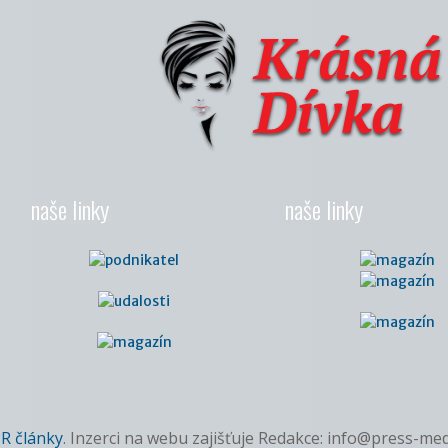
naše linky
naše linky
R články
. Inzerci na webu zajišťuje Redakce: info@press-med