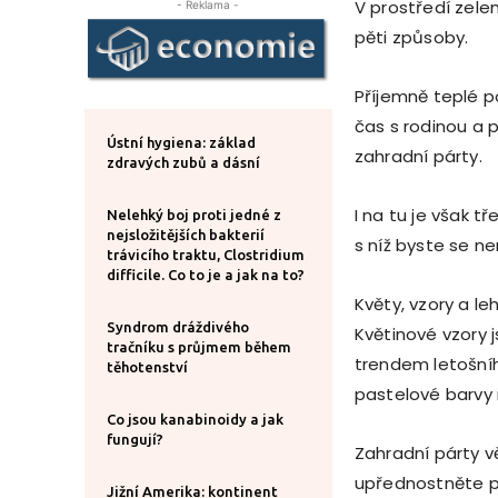
V prostředí zele
- Reklama -
pěti způsoby.
Příjemně teplé p
čas s rodinou a 
Ústní hygiena: základ
zahradní párty.
zdravých zubů a dásní
I na tu je však t
Nelehký boj proti jedné z
nejsložitějších bakterií
s níž byste se ne
trávicího traktu, Clostridium
difficile. Co to je a jak na to?
Květy, vzory a le
Syndrom dráždivého
Květinové vzory 
tračníku s průjmem během
trendem letošníh
těhotenství
pastelové barvy
Co jsou kanabinoidy a jak
fungují?
Zahradní párty v
upřednostněte po
Jižní Amerika: kontinent