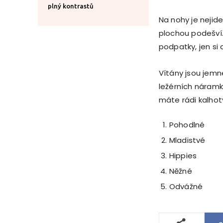
plný kontrastů
Na nohy je nejid
plochou podešví. 
podpatky, jen si
Vítány jsou jemn
ležérních náramků
máte rádi kalhot
Pohodlné
Mladistvé
Hippies
Něžné
Odvážné