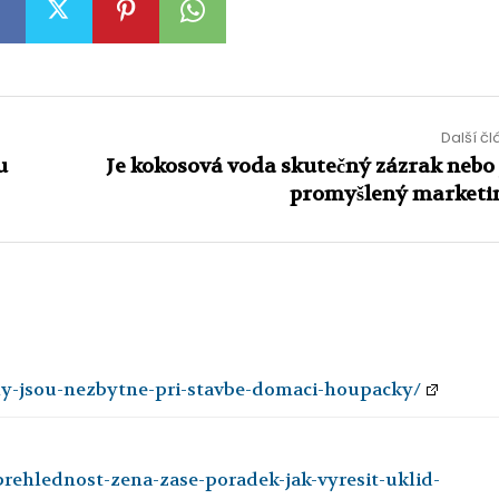
Další č
u
Je kokosová voda skutečný zázrak nebo 
promyšlený marketi
ny-jsou-nezbytne-pri-stavbe-domaci-houpacky/
ehlednost-zena-zase-poradek-jak-vyresit-uklid-