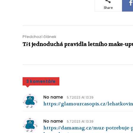
Share
Předchozí článek
Tři jednoduchá pravidla letního make-up
3 komentáře
No name
5.7.2023 At 13:39
https://glamourcasopis.cz/lehatkovi
No name
5.7.2023 At 13:39
https://damamag.cz/muz-potrebuje-pr