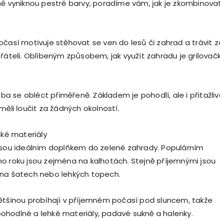
ně vyniknou pestré barvy, poradíme vám, jak je zkombinova
očasí motivuje stěhovat se ven do lesů či zahrad a trávit 
přáteli. Oblíbeným způsobem, jak využít zahradu je grilovač
řeba se obléct přiměřeně. Základem je pohodlí, ale i přitažliv
měli loučit za žádných okolností.
hké materiály
jsou ideálním doplňkem do zelené zahrady. Populárním
o roku jsou zejména na kalhotách. Stejně příjemnými jsou
 na šatech nebo lehkých topech.
ětšinou probíhají v příjemném počasí pod sluncem, takže
hodlné a lehké materiály, padavé sukně a halenky.