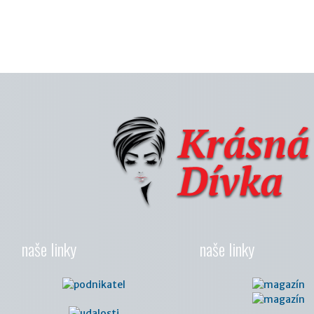
naše linky
naše linky