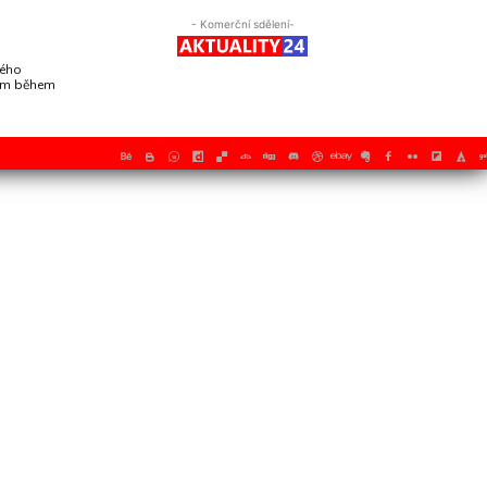
- Komerční sdělení-
vého
mem během