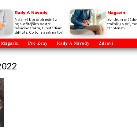
Rady A Návody
Magazín
Nelehký boj proti jedné z
Syndrom dráždi
nejsložitějších bakterií
tračníku s průj
trávicího traktu, Clostridium
těhotenství
difficile. Co to je a jak na to?
Magazín
Pro Ženy
Rady A Návody
Zdraví
2022