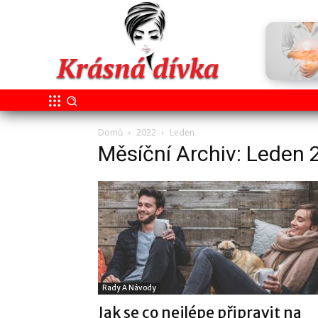
Domů
2022
Leden
Měsíční Archiv: Leden 
Rady A Návody
Jak se co nejlépe připravit na