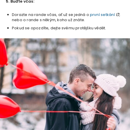
5. Buďte včas:
Dorazte na rande včas, ať už se jedná o
první setkání
,
nebo o rande s někým, koho už znáte.
Pokud se opozdíte, dejte svému protějšku vědět.