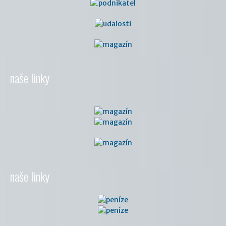
naše linky
naše linky