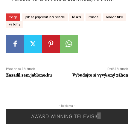
Tags
jak se připravit na rande
láska
rande
romantika
vztahy
Předchozí článek
Další článek
Zasadil sem jablonečku
Vybudujte si vyvýšený záhon
- Reklama -