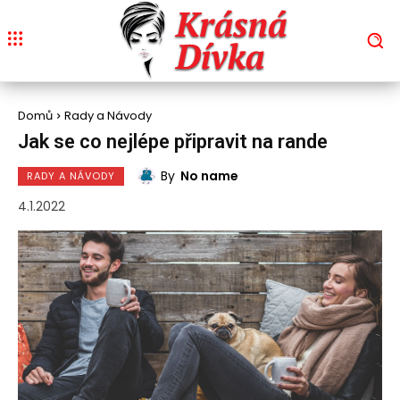
Domů
Rady a Návody
Jak se co nejlépe připravit na rande
By
No name
RADY A NÁVODY
4.1.2022