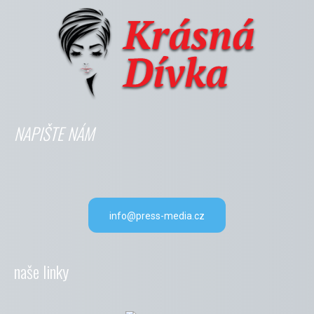
NAPIŠTE NÁM
info@press-media.cz
naše linky