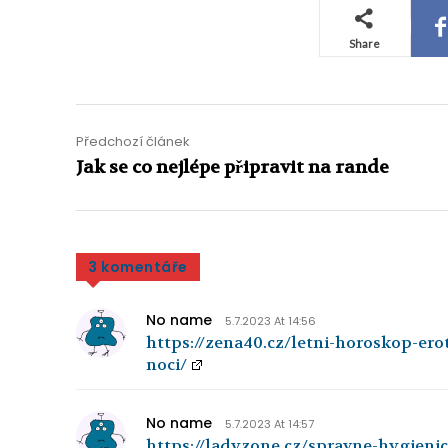
Share
Předchozí článek
Jak se co nejlépe připravit na rande
3 komentáře
No name
5.7.2023 At 14:56
https://zena40.cz/letni-horoskop-eroti
noci/
No name
5.7.2023 At 14:57
https://ladyzone.cz/spravne-hygieni