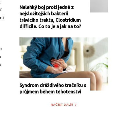
.
Nelehký boj proti jedné z
sů
nejsložitějších bakterií
ní
trávicího traktu, Clostridium
difficile. Co to je a jak na to?
je
é
o
Syndrom dráždivého tračníku s
průjmem během těhotenství
NAČÍST DALŠÍ