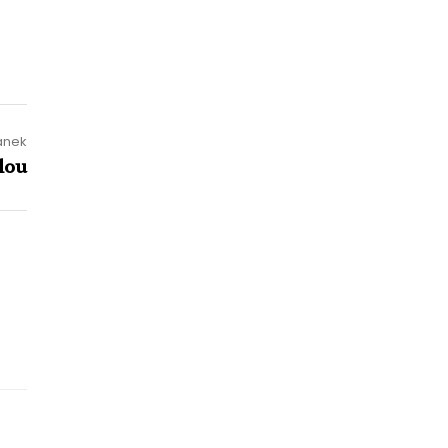
lánek
lou