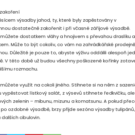
 zakoření
měsícem výsadby jahod, ty, které byly zapěstovány v
ihnou dostatečně zakořenit i při včasné zářijové výsadbě.
pomůžete dostatkem vláhy a hnojivem s převahou draslíku 
kem. Může to být cokoliv, co vám na zahrádkářské prodejně
ou. Důležité je pouze to, abyste výživu oddálili alespoň je
ě. V této době už budou všechny poškozené kořínky zotav
alšímu rozmachu.
můžete využít na cokoli jiného. Stihnete si na něm z sazeni
vypěstovat lístkový salát, z výsevů stihnete ředkvičku, ale 
istových zelenin – mibunu, mizunu a komatsunu. A pokud pře
ji po ozdobné výsadbě, brzy přijde sezóna výsadby tulipánů
 dalších cibulovin.