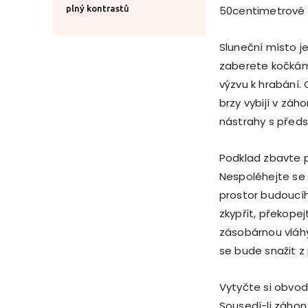
plný kontrastů
50centimetrové š
Sluneční místo je
zaberete kočkám 
výzvu k hrabání.
brzy vybijí v záh
nástrahy s předs
Podklad zbavte 
Nespoléhejte se n
prostor budoucíh
zkypřit, překope
zásobárnou vláhy
se bude snažit z 
Vytyčte si obvodo
Sousedí-li záhon