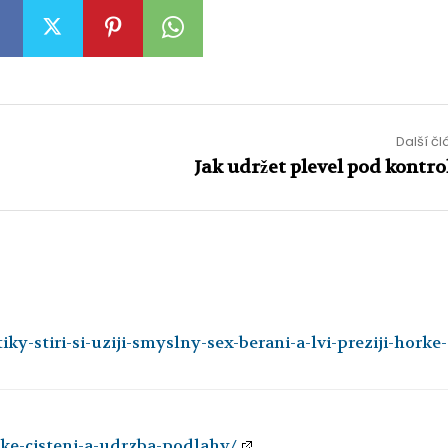
Další č
Jak udržet plevel pod kontro
ky-stiri-si-uziji-smyslny-sex-berani-a-lvi-preziji-horke-
cke-cisteni-a-udrzba-podlahy/