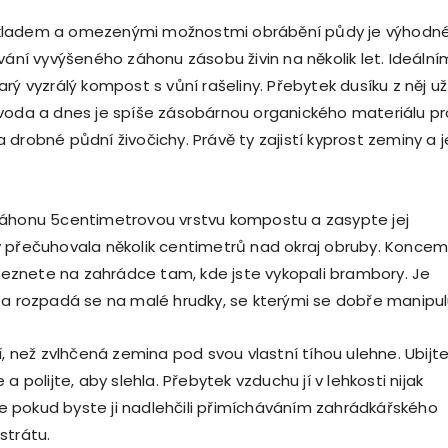
kladem a omezenými možnostmi obrábění půdy je výhodn
vání vyvýšeného záhonu zásobu živin na několik let. Ideální
rý vyzrálý kompost s vůní rašeliny. Přebytek dusíku z něj už
voda a dnes je spíše zásobárnou organického materiálu pr
drobné půdní živočichy. Právě ty zajistí kyprost zeminy a je
záhonu 5centimetrovou vrstvu kompostu a zasypte jej
 přečuhovala několik centimetrů nad okraj obruby. Konce
naleznete na zahrádce tam, kde jste vykopali brambory. Je
 a rozpadá se na malé hrudky, se kterými se dobře manipul
í, než zvlhčená zemina pod svou vlastní tíhou ulehne. Ubijte 
a polijte, aby slehla. Přebytek vzduchu jí v lehkosti nijak
 pokud byste ji nadlehčili přimícháváním zahrádkářského
strátu.