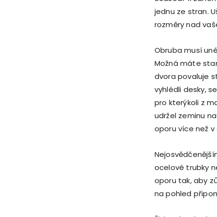
jednu ze stran. U
rozměry nad vaše
Obruba musí uné
Možná máte star
dvora povaluje st
vyhlédli desky, s
pro kterýkoli z m
udržel zeminu na
oporu více než v
Nejosvědčenější
ocelové trubky 
oporu tak, aby zů
na pohled připom