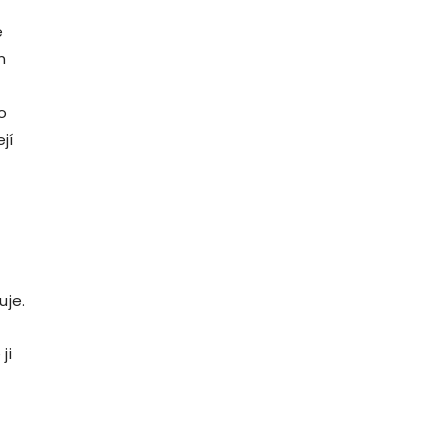
é
m
o
jí
m
uje.
ji