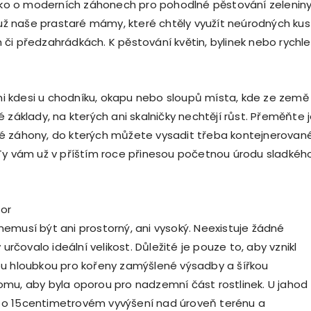
jako o moderních záhonech pro pohodlné pěstování zeleniny
k už naše prastaré mámy, které chtěly využít neúrodných ku
či předzahrádkách. K pěstování květin, bylinek nebo rychle
 kdesi u chodníku, okapu nebo sloupů místa, kde ze země
 základy, na kterých ani skalničky nechtějí růst. Přeměňte 
é záhony, do kterých můžete vysadit třeba kontejnerovan
Ty vám už v příštím roce přinesou početnou úrodu sladkéh
tor
emusí být ani prostorný, ani vysoký. Neexistuje žádné
 určovalo ideální velikost. Důležité je pouze to, aby vznikl
u hloubkou pro kořeny zamýšlené výsadby a šířkou
mu, aby byla oporou pro nadzemní část rostlinek. U jahod
o 15centimetrovém vyvýšení nad úroveň terénu a