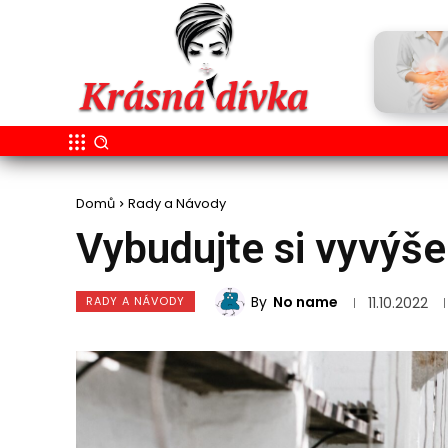
Domů
Rady a Návody
Vybudujte si vyvýš
By
No name
RADY A NÁVODY
11.10.2022