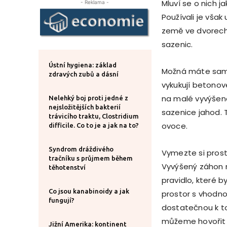
Mluví se o nich 
- Reklama -
Používali je vša
země ve dvorech 
sazenic.
Ústní hygiena: základ
Možná máte sami
zdravých zubů a dásní
vykukují betonové
na malé vyvýšen
Nelehký boj proti jedné z
nejsložitějších bakterií
sazenice jahod. 
trávicího traktu, Clostridium
ovoce.
difficile. Co to je a jak na to?
Syndrom dráždivého
Vymezte si pros
tračníku s průjmem během
Vyvýšený záhon n
těhotenství
pravidlo, které by
Co jsou kanabinoidy a jak
prostor s vhodno
fungují?
dostatečnou k to
můžeme hovořit 
Jižní Amerika: kontinent