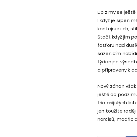
Do zimy se ještě
I když je srpen 
kontejnerech, st
Stačí, když jim 
fosforu nad dusí
sazenicím nabídn
týden po výsadb
a připraveny k d
Nový záhon však 
ještě do podzimu 
trio asijských l
jen toužíte radě
narcisů, modřic a