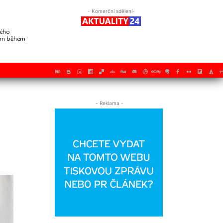
- Komerční sdělení-
vého
mem během
- Reklama -