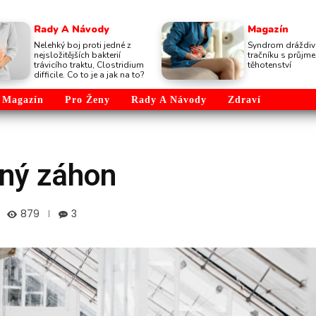
Rady A Návody
Magazín
Nelehký boj proti jedné z
Syndrom dráždi
nejsložitějších bakterií
tračníku s průj
trávicího traktu, Clostridium
těhotenství
difficile. Co to je a jak na to?
Magazín
Pro Ženy
Rady A Návody
Zdraví
ený záhon
879
3