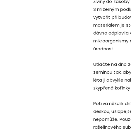
Živiny do zásoby
S mizerným pod
vytvořit při budo
materiálem je sta
dávno odplavila 
mikroorganismy a 
úrodnost.
Utlačte na dno 
zeminou tak, aby
léta ji obvykle 
zkypřená kořínky
Potrvá několik dn
deskou, ušlapejte 
nepomůže. Pouze
rašelinového sub