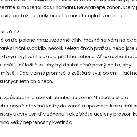
šetříte si materiál, čas i námahu. Nevyrábějte záhon, který 
 síly, protože jej celý budete muset naplnit zeminou.
st zátěž
é ostře pálené mrazuvzdorné cihly, možná se vám na okraj
aré silniční svodidlo, několik železničních pražců, nebo jste 
e kterými vytvoříte okraje příštího záhonu. Ať se rozhodnet
ateriálů, důležité je, aby byl dostatečně pevný na to, aby
 místě. Půda v zimě promrzá a zvětšuje svůj objem. Tlačí n
 suchých letních dnech.
m způsobem je ukotvit obrubu do země. Natlučte staré
nebo pevné dřevěné kolíky do země a upevněte k nim drát
staly ukryty uvnitř v záhonu. Tak získáte ucelený prostor, k
íná velký nepřenosný květináč.