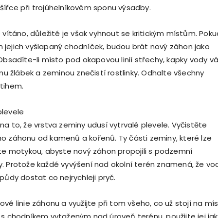
ířce při trojúhelníkovém sponu výsadby.
 vítáno, důležité je však vyhnout se kritickým místům. Poku
jejich vyšlapaný chodníček, budou brát nový záhon jako
 Obsadíte-li místo pod okapovou linií střechy, kapky vody 
onu žlábek a zeminou znečistí rostlinky. Odhalte všechny
tihem.
plevele
a to, že vrstva zeminy udusí vytrvalé plevele. Vyčistěte
o záhonu od kamenů a kořenů. Ty části zeminy, které lze
jte motykou, abyste nový záhon propojili s podzemní
. Protože každé vyvýšení nad okolní terén znamená, že vo
půdy dostat co nejrychleji pryč.
vé linie záhonu a využijte při tom všeho, co už stojí na mís
 s chodníkem vytaženým nad úroveň terénu, použijte jej ja