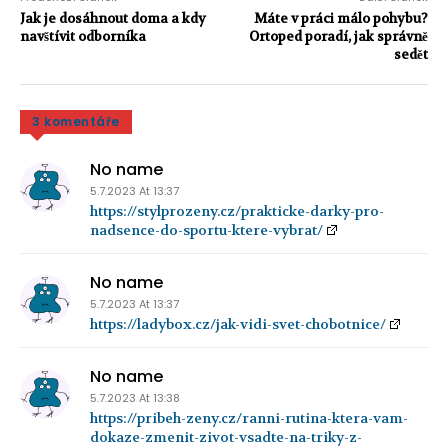
Jak je dosáhnout doma a kdy
Máte v práci málo pohybu?
navštívit odborníka
Ortoped poradí, jak správně
sedět
3 komentáře
No name
5.7.2023 At 13:37
https://stylprozeny.cz/prakticke-darky-pro-
nadsence-do-sportu-ktere-vybrat/
No name
5.7.2023 At 13:37
https://ladybox.cz/jak-vidi-svet-chobotnice/
No name
5.7.2023 At 13:38
https://pribeh-zeny.cz/ranni-rutina-ktera-vam-
dokaze-zmenit-zivot-vsadte-na-triky-z-