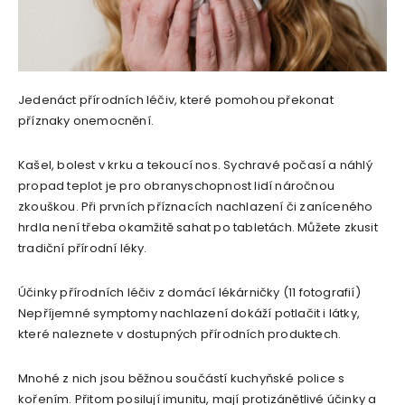
Jedenáct přírodních léčiv, které pomohou překonat
příznaky onemocnění.
Kašel, bolest v krku a tekoucí nos. Sychravé počasí a náhlý
propad teplot je pro obranyschopnost lidí náročnou
zkouškou. Při prvních příznacích nachlazení či zaníceného
hrdla není třeba okamžitě sahat po tabletách. Můžete zkusit
tradiční přírodní léky.
Účinky přírodních léčiv z domácí lékárničky (11 fotografií)
Nepříjemné symptomy nachlazení dokáží potlačit i látky,
které naleznete v dostupných přírodních produktech.
Mnohé z nich jsou běžnou součástí kuchyňské police s
kořením. Přitom posilují imunitu, mají protizánětlivé účinky a