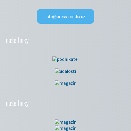
info@press-media.cz
naše linky
naše linky