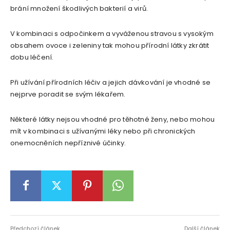
brání množení škodlivých bakterií a virů.
V kombinaci s odpočinkem a vyváženou stravou s vysokým
obsahem ovoce i zeleniny tak mohou přírodní látky zkrátit
dobu léčení.
Při užívání přírodních léčiv a jejich dávkování je vhodné se
nejprve poradit se svým lékařem.
Některé látky nejsou vhodné pro těhotné ženy, nebo mohou
mít v kombinaci s užívanými léky nebo při chronických
onemocněních nepříznivé účinky.
Předchozí článek
Další článek