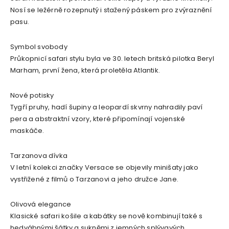
Nosí se ležérně rozepnutý i stažený páskem pro zvýraznění
pasu.
Symbol svobody
Průkopnicí safari stylu byla ve 30. letech britská pilotka Beryl
Marham, první žena, která proletěla Atlantik.
Nové potisky
Tygří pruhy, hadí šupiny a leopardí skvrny nahradily paví
pera a abstraktní vzory, které připomínají vojenské
maskáče.
Tarzanova dívka
V letní kolekci značky Versace se objevily minišaty jako
vystřižené z filmů o Tarzanovi a jeho družce Jane.
Olivová elegance
Klasické safari košile a kabátky se nově kombinují také s
hedvábnými šátky a sukněmi z jemných splývavých