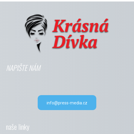
NAPIŠTE NÁM
info@press-media.cz
naše linky