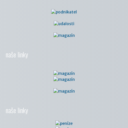
naše linky
naše linky