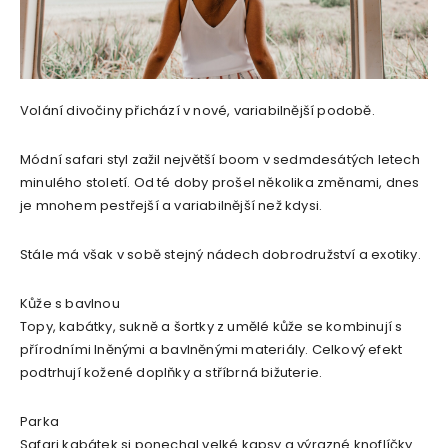
Volání divočiny přichází v nové, variabilnější podobě.
Módní safari styl zažil největší boom v sedmdesátých letech
minulého století. Od té doby prošel několika změnami, dnes
je mnohem pestřejší a variabilnější než kdysi.
Stále má však v sobě stejný nádech dobrodružství a exotiky.
Kůže s bavlnou
Topy, kabátky, sukně a šortky z umělé kůže se kombinují s
přírodními lněnými a bavlněnými materiály. Celkový efekt
podtrhují kožené doplňky a stříbrná bižuterie.
Parka
Safari kabátek si ponechal velké kapsy a výrazné knoflíčky.