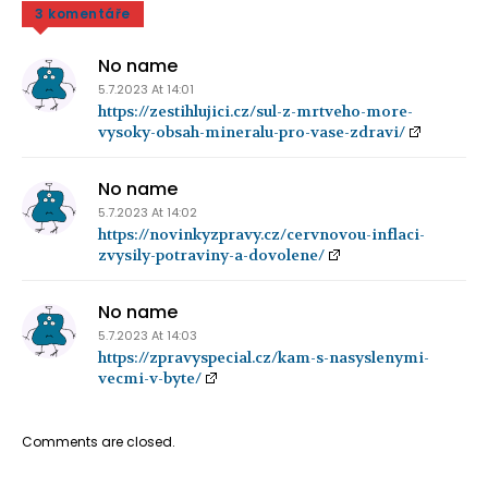
3 komentáře
No name
5.7.2023 At 14:01
https://zestihlujici.cz/sul-z-mrtveho-more-
vysoky-obsah-mineralu-pro-vase-zdravi/
No name
5.7.2023 At 14:02
https://novinkyzpravy.cz/cervnovou-inflaci-
zvysily-potraviny-a-dovolene/
No name
5.7.2023 At 14:03
https://zpravyspecial.cz/kam-s-nasyslenymi-
vecmi-v-byte/
Comments are closed.